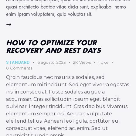
quasi architecto beatae vitae dicta sunt, explicabo. nemo
enim ipsam voluptatem, quia voluptas sit.
HOW TO OPTIMIZE YOUR
RECOVERY AND REST DAYS
STANDARD
6 agosto, 2023
2K
Views
1
Like
0
Comments
Qroin faucibus nec mauris a sodales, sed
elementum mi tincidunt. Sed eget viverra egestas
nisi in consequat. Fusce sodales augue a
accumsan. Cras sollicitudin, ipsum eget blandit
pulvinar. Integer tincidunt. Cras dapibus. Vivamus
elementum semper nisi. Aenean vulputate
eleifend tellus. Aenean leo ligula, porttitor eu,
consequat vitae, eleifend ac, enim. Sed ut
perspiciatis, unde omnis…