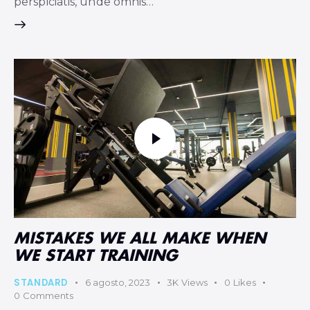
perspiciatis, unde omnis…
MISTAKES WE ALL MAKE WHEN
WE START TRAINING
STANDARD
6 agosto, 2023
3K
Views
0
Likes
0
Comments