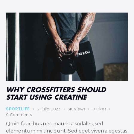
WHY CROSSFITTERS SHOULD
START USING CREATINE
SPORTLIFE
21 julio, 2023
3K
Views
0
Likes
0
Comments
Qroin faucibus nec mauris a sodales, sed
elementum mi tincidunt. Sed eget viverra egestas