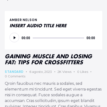
AMBER NELSON
INSERT AUDIO TITLE HERE
Reproductor
00:00
00:00
de
audio
GAINING MUSCLE AND LOSING
FAT: TIPS FOR CROSSFITTERS
STANDARD
6 agosto, 2023
2K
Views
0
Likes
0
Comments
Qroin faucibus nec mauris a sodales, sed
elementum mi tincidunt. Sed eget viverra egestas
nisi in consequat. Fusce sodales augue a
accumsan. Cras sollicitudin, ipsum eget blandit
pulvinar. Integer tincidunt. Cras dapibus. Vivamus