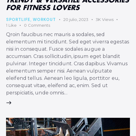
TRENDY & VERSATILE ACCESSORIES
FOR FITNESS LOVERS
SPORTLIFE
,
WORKOUT
20 julio, 2023
3K
Views
1
Like
0
Comments
Qroin faucibus nec mauris a sodales, sed
elementum mi tincidunt. Sed eget viverra egestas
nisi in consequat. Fusce sodales augue a
accumsan. Cras sollicitudin, ipsum eget blandit
pulvinar. Integer tincidunt. Cras dapibus. Vivamus
elementum semper nisi. Aenean vulputate
eleifend tellus. Aenean leo ligula, porttitor eu,
consequat vitae, eleifend ac, enim. Sed ut
perspiciatis, unde omnis…