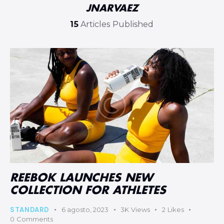
JNARVAEZ
15
Articles Published
REEBOK LAUNCHES NEW
COLLECTION FOR ATHLETES
STANDARD
6 agosto, 2023
3K
Views
2
Likes
0
Comments