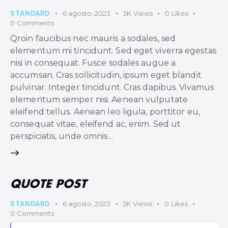
STANDARD
6 agosto, 2023
3K
Views
0
Likes
0
Comments
Qroin faucibus nec mauris a sodales, sed
elementum mi tincidunt. Sed eget viverra egestas
nisi in consequat. Fusce sodales augue a
accumsan. Cras sollicitudin, ipsum eget blandit
pulvinar. Integer tincidunt. Cras dapibus. Vivamus
elementum semper nisi. Aenean vulputate
eleifend tellus. Aenean leo ligula, porttitor eu,
consequat vitae, eleifend ac, enim. Sed ut
perspiciatis, unde omnis…
QUOTE POST
STANDARD
6 agosto, 2023
2K
Views
0
Likes
0
Comments