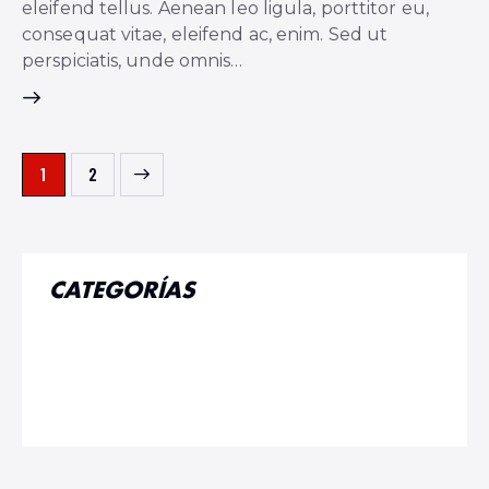
eleifend tellus. Aenean leo ligula, porttitor eu,
consequat vitae, eleifend ac, enim. Sed ut
perspiciatis, unde omnis…
PAGINACIÓN
>
Page
1
Page
2
DE
ENTRADAS
CATEGORÍAS
Cuidado masculino
Desodorante
Pies