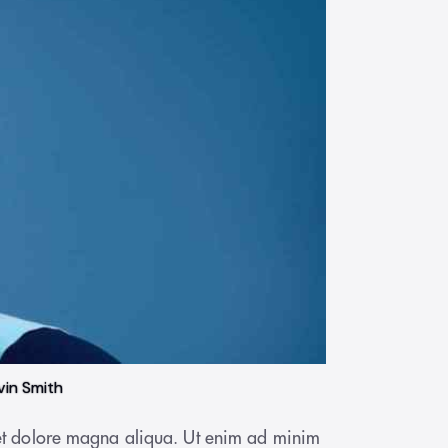
vin Smith
e et dolore magna aliqua. Ut enim ad minim