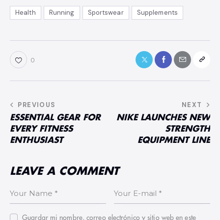
Health
Running
Sportswear
Supplements
0
PREVIOUS
NEXT
NAVEGACIÓN
ESSENTIAL GEAR FOR
NIKE LAUNCHES NEW
DE
EVERY FITNESS
STRENGTH
ENTRADAS
ENTHUSIAST
EQUIPMENT LINE
LEAVE A COMMENT
Guardar mi nombre, correo electrónico y sitio web en este