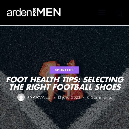
SPORTLIFE
FOOT HEALTH TIPS: SELECTING
THE RIGHT FOOTBALL SHOES
JNARVAEZ
13 julio, 2023
0
Comments